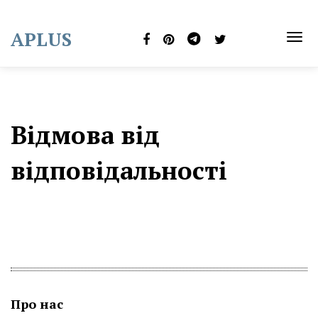
Skip
to
APLUS
content
TOG
NAVI
Відмова від
відповідальності
Про нас