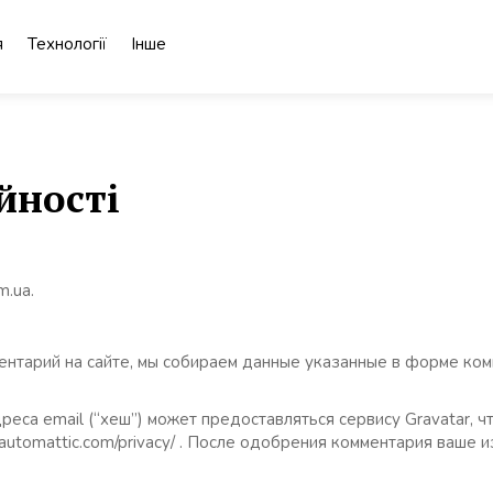
я
Технології
Інше
йності
m.ua.
ентарий на сайте, мы собираем данные указанные в форме комм
еса email (“хеш”) может предоставляться сервису Gravatar, ч
//automattic.com/privacy/ . После одобрения комментария ваш