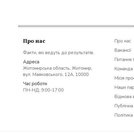
Про нас
Про нас
Вакансії
Факти, які ведуть до результатів.
Питання т
Адреса
Житомирська область, Житомир,
Команда
вул. Маяковського, 12А, 10000
Місія пр
Час роботи
Наши па
ПН-НД: 9:00-17:00
Відмова в
Публічна
Політика