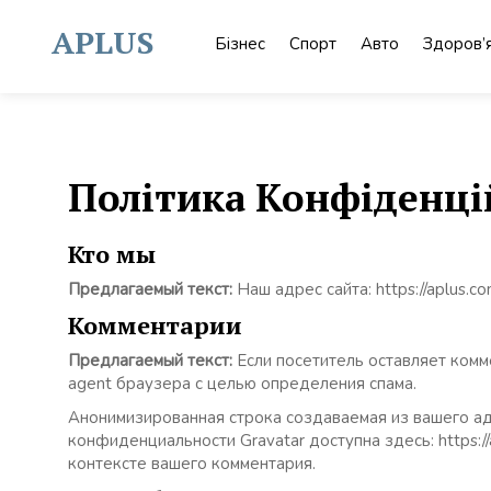
Skip
to
APLUS
Бізнес
Спорт
Авто
Здоров’
content
Політика Конфіденці
Кто мы
Предлагаемый текст:
Наш адрес сайта: https://aplus.co
Комментарии
Предлагаемый текст:
Если посетитель оставляет комм
agent браузера с целью определения спама.
Анонимизированная строка создаваемая из вашего адр
конфиденциальности Gravatar доступна здесь: https:
контексте вашего комментария.