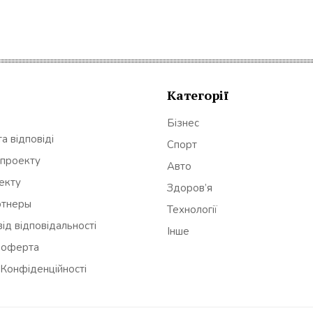
Категорії
Бізнес
а відповіді
Спорт
 проекту
Авто
оекту
Здоров’я
ртнеры
Технології
ід відповідальності
Інше
 оферта
 Конфіденційності