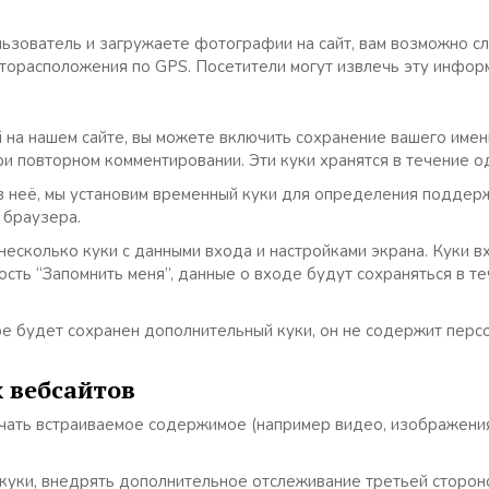
льзователь и загружаете фотографии на сайт, вам возможно с
сторасположения по GPS. Посетители могут извлечь эту инфор
 на нашем сайте, вы можете включить сохранение вашего имени,
ри повторном комментировании. Эти куки хранятся в течение о
те в неё, мы установим временный куки для определения подде
 браузера.
есколько куки с данными входа и настройками экрана. Куки вх
ость “Запомнить меня”, данные о входе будут сохраняться в т
ре будет сохранен дополнительный куки, он не содержит перс
 вебсайтов
ючать встраиваемое содержимое (например видео, изображения
ь куки, внедрять дополнительное отслеживание третьей сторон