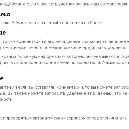
действия, если у вас есть учетная запись и вы авторизовалис
ыми
 ваш IP будет указан в email-сообщении о сбросе.
ые
, то сам комментарий и его метаданные сохраняются неопреде
томатически, вместо помещения их в очередь на одобрение.
 храним ту личную информацию, которую они указывают в свое
иля в любое время (кроме имени пользователя). Администрац
е
сайте или если вы оставляли комментарии, то вы можете запро
ые. Вы также можете запросить удаление этих данных, это не
сности.
ут проверяться автоматическим сервисом определения спама.