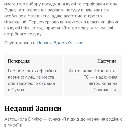
мистецтво вибору посуду для кухні та сервіровки столу.
Відшукати відповідні варіанти посуду в наш час не є
особливою складністю, адже асортимент просто
гігантський. Першочергово визначтеся з власними цілями
на кухні і тільки тоді приступайте до пошуку та купівлі
потрібного посуду.
Опубліковано в
Новини
,
Здоров'я
,
Інше
Навігація
Попередня:
Наступна:
записів
Где поиграть офлайн в
Автошкола Константа-
казино: лучшие места
ГС — надежная
для азартного отдыха
автошкола на
в Сумах
Соломенке
Недавні Записи
Автошкола Driving — сучасний підхід до навчання водінню
в Україні