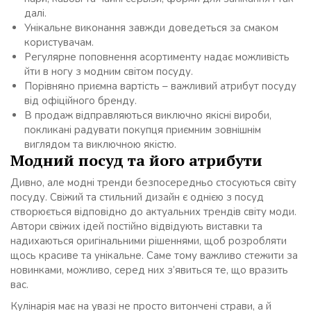
далі.
Унікальне виконання завжди доведеться за смаком
користувачам.
Регулярне поповнення асортименту надає можливість
йти в ногу з модним світом посуду.
Порівняно приємна вартість – важливий атрибут посуду
від офіційного бренду.
В продаж відправляються виключно якісні вироби,
покликані радувати покупця приємним зовнішнім
виглядом та виключною якістю.
Модний посуд та його атрибути
Дивно, але модні тренди безпосередньо стосуються світу
посуду. Свіжий та стильний дизайн є однією з посуд
створюється відповідно до актуальних трендів світу моди.
Автори свіжих ідей постійно відвідують виставки та
надихаються оригінальними рішеннями, щоб розробляти
щось красиве та унікальне. Саме тому важливо стежити за
новинками, можливо, серед них з’явиться те, що вразить
вас.
Кулінарія має на увазі не просто витончені страви, а й