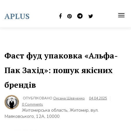
Skip
to
APLUS
content
TOG
NAVI
Фаст фуд упаковка «Альфа-
Пак Захід»: пошук якісних
брендів
ОПУБЛІКОВАНО
Оксана Шевченко
04.04.2025
0 Comments
Житомирська область, Житомир, вул.
Маяковського, 12А, 10000