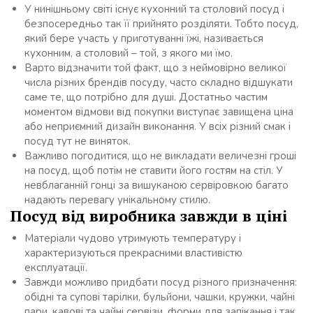
У нинішньому світі існує кухонний та столовий посуд і
безпосередньо так її прийнято розділяти. Тобто посуд,
який бере участь у приготуванні їжі, називається
кухонним, а столовий – той, з якого ми їмо.
Варто відзначити той факт, що з неймовірно великої
числа різних брендів посуду, часто складно відшукати
саме те, що потрібно для душі. Достатньо частим
моментом відмови від покупки виступає завищена ціна
або неприємний дизайн виконання. У всіх різний смак і
посуд тут не виняток.
Важливо погодитися, що не викладати величезні гроші
на посуд, щоб потім не ставити його гостям на стіл. У
невблаганній гонці за вишуканою сервіровкою багато
надають перевагу унікальному стилю.
Посуд від виробника завжди в ціні
Матеріали чудово утримують температуру і
характеризуються прекрасними властивістю
експлуатації.
Завжди можливо придбати посуд різного призначення:
обідні та супові тарілки, бульйони, чашки, кружки, чайні
пари, кавові та чайні сервізи, форми для запікання і так