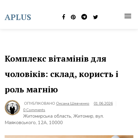
Skip
to
APLUS
content
TOG
NAVI
Комплекс вітамінів для
чоловіків: склад, користь і
роль магнію
ОПУБЛІКОВАНО
Оксана Шевченко
01.06.2026
0 Comments
Житомирська область, Житомир, вул.
Маяковського, 12А, 10000